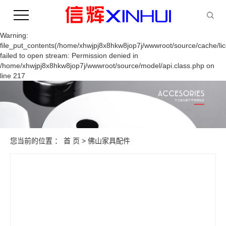
Warning:
file_put_contents(/home/xhwjpj8x8hkw8jop7j/wwwroot/source/cache/li
failed to open stream: Permission denied in
/home/xhwjpj8x8hkw8jop7j/wwwroot/source/model/api.class.php on
line 217
您当前的位置 ：
首 页
>
佛山家具配件