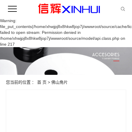
Warning:
file_put_contents(/home/xhwjpj8x8hkw8jop7j/wwwroot/source/cache/li
failed to open stream: Permission denied in
/home/xhwjpj8x8hkw8jop7j/wwwroot/source/model/api.class.php on
line 217
您当前的位置 ：
首 页
>
佛山角片