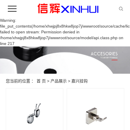
Warning:
file_put_contents(/home/xhwjpj8x8hkw8jop7j/wwwroot/source/cache/li
failed to open stream: Permission denied in
/home/xhwjpj8x8hkw8jop7j/wwwroot/source/model/api.class.php on
line 217
您当前的位置 ：
首 页
>
产品展示
>
嘉兴挂钩