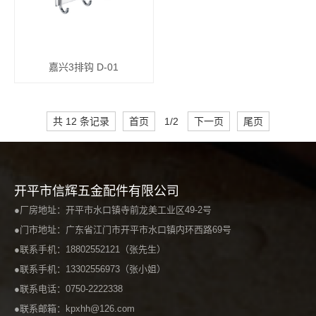
嘉兴3排钩 D-01
共 12 条记录
首页
1/2
下一页
尾页
开平市信辉五金配件有限公司
●厂房地址：开平市水口镇寺前龙美工业区49-2号
●门市地址：广东省江门市开平市水口镇内环西路69号
●联系手机：18802552121（张先生）
●联系手机：13302556973（张小姐）
●联系电话：0750-2222338
●联系邮箱：kpxhh@126.com